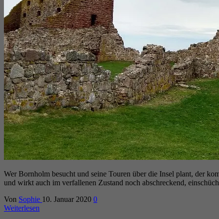
Wer Bornholm besucht und seine Touren über die Insel plant, der k
und wirkt auch im verfallenen Zustand noch abschreckend, einschüch
Von
Sophie
10. Januar 2020
0
Weiterlesen