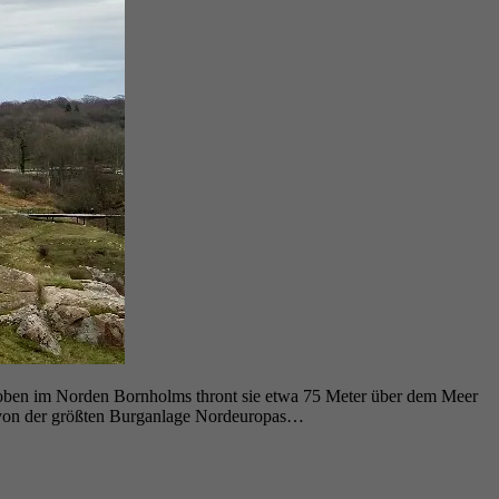
 oben im Norden Bornholms thront sie etwa 75 Meter über dem Meer
te von der größten Burganlage Nordeuropas…