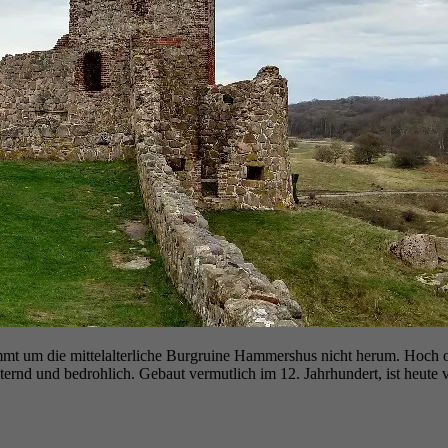
ommt um die mittelalterliche Burgruine Hammershus nicht herum. Hoch
ternd und bedrohlich. Gebaut vermutlich im 12. Jahrhundert, ist heu