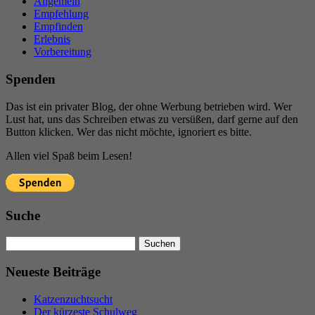
Allgemein
Empfehlung
Empfinden
Erlebnis
Vorbereitung
Spenden
Das ist ein privater Blog, der ohne Werbung betrieben wird. Wer
Lust hat, uns das Schreiben etwas zu versüßen, darf gerne auf den
Button klicken. Wer das nicht möchte, ignoriert es bitte.
Allen viel Spaß beim Lesen!
Suche
Suchen
nach:
Neueste Beiträge
Katzenzuchtsucht
Der kürzeste Schulweg