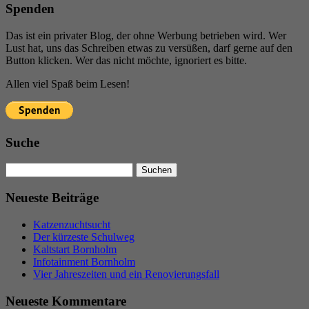
Spenden
Das ist ein privater Blog, der ohne Werbung betrieben wird. Wer
Lust hat, uns das Schreiben etwas zu versüßen, darf gerne auf den
Button klicken. Wer das nicht möchte, ignoriert es bitte.
Allen viel Spaß beim Lesen!
Suche
Suchen
nach:
Neueste Beiträge
Katzenzuchtsucht
Der kürzeste Schulweg
Kaltstart Bornholm
Infotainment Bornholm
Vier Jahreszeiten und ein Renovierungsfall
Neueste Kommentare