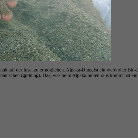
halt auf der Insel zu ermöglichen. Alpaka-Dung ist ein wertvoller Bio-
dänischen (gødning). Das, was beim Alpaka hinten raus kommt, ist ein